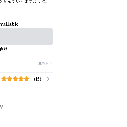
を刻んでいけますように…
available
向け
通報する
(15)
品