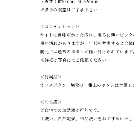
・着丈：前81cm、後ろ96cm
※多少の誤差はご了承下さい
＜コンディション＞
サイドに黄味がかった汚れ、後ろに薄いピンク
黒い汚れがありますが、年代を考慮すると全体
胸元には通常のボタンが縫い付けられています
※詳細は写真にてご確認ください
＜付属品＞
カフスボタン、胸元の一番上のボタンは付属し
＜お洗濯＞
ご自宅でのお洗濯が可能です。
手洗い、自然乾燥、単品洗いをおすすめいたし