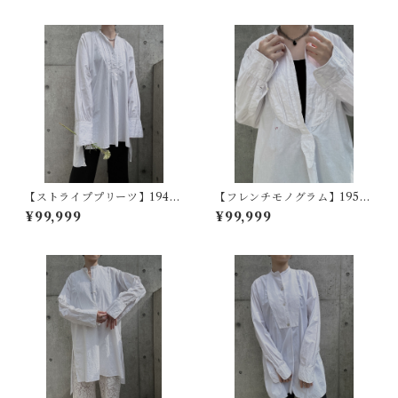
【ストライププリーツ】1940
【フレンチモノグラム】1950
s フランスヴィンテージドレス
~60s フランスヴィンテージド
¥99,999
¥99,999
シャツ
レスシャツ