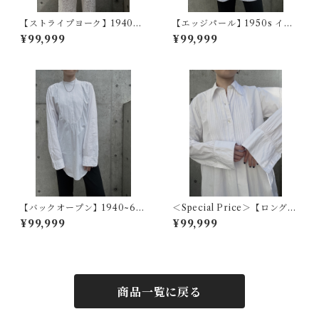
【ストライプヨーク】1940~5
【エッジパール】1950s イギ
0s フランスヴィンテージドレ
リスヴィンテージドレスシャ
¥99,999
¥99,999
スシャツ
ツ
【バックオープン】1940~60
＜Special Price＞【ロングカ
s アメリカヴィンテージドレス
ラーフレンチ】1920s フラン
¥99,999
¥99,999
シャツ
スアンティークドレスシャツ
商品一覧に戻る