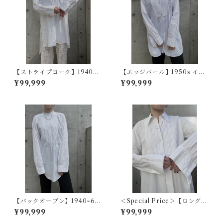
【ストライプヨーク】1940~5
【エッジパール】1950s イギ
0s フランスヴィンテージドレ
リスヴィンテージドレスシャ
¥99,999
¥99,999
スシャツ
ツ
【バックオープン】1940~60
＜Special Price＞【ロングカ
s アメリカヴィンテージドレス
ラーフレンチ】1920s フラン
¥99,999
¥99,999
シャツ
スアンティークドレスシャツ