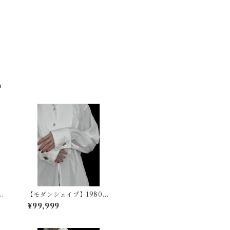
品
ィ
【モダンシェイプ】1980~
90s ヴィンテージカフスボ
¥99,999
タン