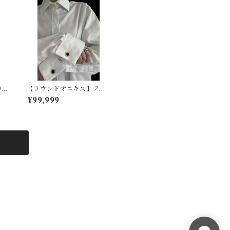
s
【ラウンドオニキス】アメ
ン
リカヴィンテージカフスボ
¥99,999
タン