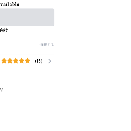
available
向け
通報する
(15)
品