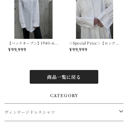
【バックオープン】1940~60
＜Special Price＞【ロングカ
s アメリカヴィンテージドレス
ラーフレンチ】1920s フラン
¥99,999
¥99,999
シャツ
スアンティークドレスシャツ
商品一覧に戻る
CATEGORY
ヴィンテージドレスシャツ