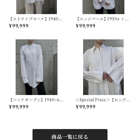
【ストライプヨーク】1940~5
【エッジパール】1950s イギ
0s フランスヴィンテージドレ
リスヴィンテージドレスシャ
¥99,999
¥99,999
スシャツ
ツ
【バックオープン】1940~60
＜Special Price＞【ロングカ
s アメリカヴィンテージドレス
ラーフレンチ】1920s フラン
¥99,999
¥99,999
シャツ
スアンティークドレスシャツ
商品一覧に戻る