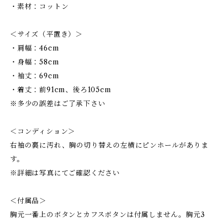
・素材：コットン
＜サイズ（平置き）＞
・肩幅：46cm
・身幅：58cm
・袖丈：69cm
・着丈：前91cm、後ろ105cm
※多少の誤差はご了承下さい
＜コンディション＞
右袖の裏に汚れ、胸の切り替えの左横にピンホールがありま
す。
※詳細は写真にてご確認ください
＜付属品＞
胸元一番上のボタンとカフスボタンは付属しません。胸元3