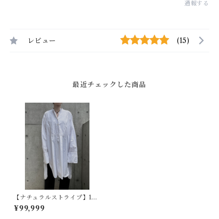
通報する
レビュー
(15)
最近チェックした商品
【ナチュラルストライプ】194
0s フランスヴィンテージドレ
¥99,999
スシャツ