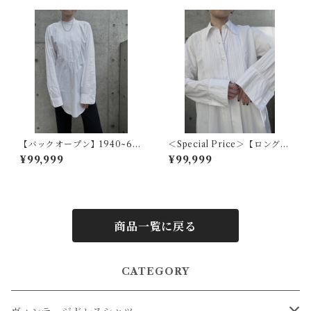
【バックオープン】1940~60
＜Special Price＞【ロングカ
s アメリカヴィンテージドレス
ラーフレンチ】1920s フラン
¥99,999
¥99,999
シャツ
スアンティークドレスシャツ
商品一覧に戻る
CATEGORY