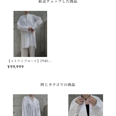
最近チェックした商品
【ストライプヨーク】1940~5
0s フランスヴィンテージドレ
¥99,999
スシャツ
同じカテゴリの商品