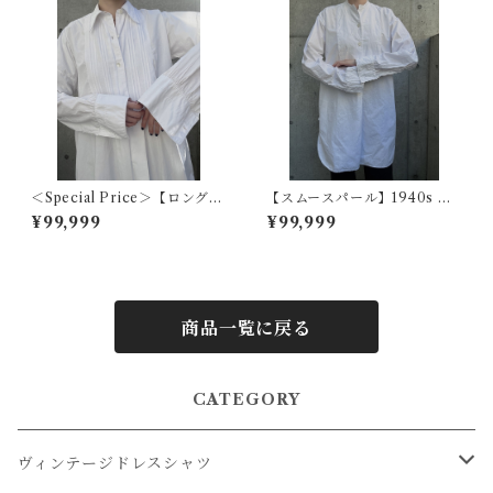
＜Special Price＞【ロングカ
【スムースパール】1940s イ
ラーフレンチ】1920s フラン
ギリスヴィンテージドレスシ
¥99,999
¥99,999
スアンティークドレスシャツ
ャツ
商品一覧に戻る
CATEGORY
ヴィンテージドレスシャツ