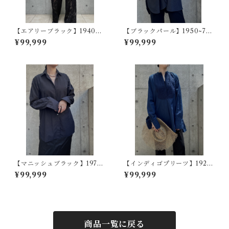
【エアリーブラック】1940~5
【ブラックパール】1950~70s
0s アメリカヴィンテージドレ
イギリスヴィンテージドレス
¥99,999
¥99,999
スシャツ - 京黒染めオーバー
シャツ - オーバーダイ
ダイ
【マニッシュブラック】1970s
【インディゴプリーツ】1920
イギリスヴィンテージドレス
s スウェーデンヴィンテージド
¥99,999
¥99,999
シャツ - 京黒染めオーバーダ
レスシャツ - 藍染オーバーダ
イ
イ
商品一覧に戻る