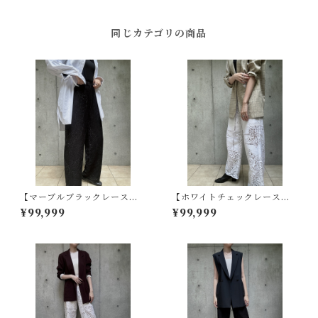
ダイ
同じカテゴリの商品
【マーブルブラックレース】
【ホワイトチェックレース】
ヴィンテージレースパンツ -
ヴィンテージレースパンツ -
¥99,999
¥99,999
リメイク × 京黒染めオーバー
リメイク
ダイ