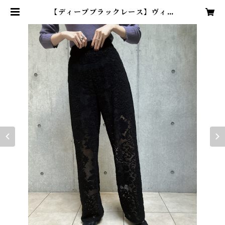
【ディープブラックレース】ヴィン
テージレースパンツ - リメイク × 京
黒染めオーバーダイ | TENN vint
age