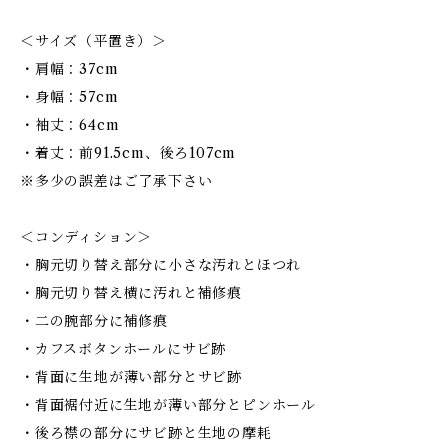
＜サイズ（平置き）＞
・肩幅：37cm
・身幅：57cm
・袖丈：64cm
・着丈：前91.5cm、後ろ107cm
※多少の誤差はご了承下さい
＜コンディション＞
・胸元切り替え部分に小さな汚れとほつれ
・胸元切り替え横に汚れと補修痕
・二の腕部分に補修痕
・カフスボタンホールにサビ跡
・背面に生地が薄い部分とサビ跡
・背面裾付近に生地が薄い部分とピンホール
・後ろ襟の部分にサビ跡と生地の摩耗