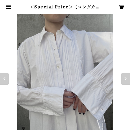
＜Special Price＞【ロングカラ
ーフレンチ】1920s フランスアンテ
ィークドレスシャツ | TENN vint
age