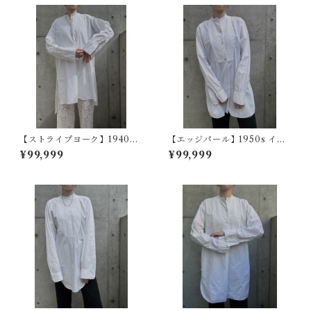
【ストライプヨーク】1940~5
【エッジパール】1950s イギ
0s フランスヴィンテージドレ
リスヴィンテージドレスシャ
¥99,999
¥99,999
スシャツ
ツ