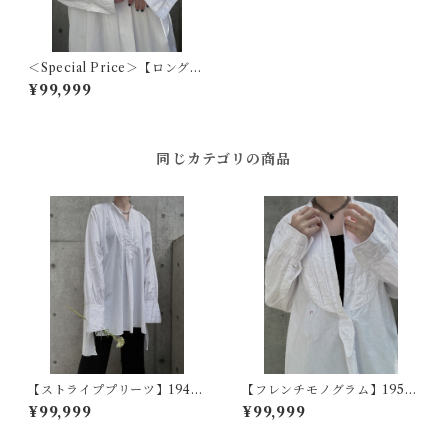
＜Special Price＞【ロングカ
ラーフレンチ】1920s フラン
¥99,999
スアンティークドレスシャツ
同じカテゴリの商品
【ストライププリーツ】1940
【フレンチモノグラム】1950
s フランスヴィンテージドレス
~60s フランスヴィンテージド
¥99,999
¥99,999
シャツ
レスシャツ